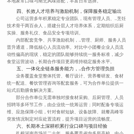
本地家常口味与南北风味搭配，丰富日常选择。
四、长效人才培养与激励机制，保障服务稳定输出
公司运营多年积累稳定专业团队，现有管理人员、..烹饪
技术骨干两百余人，搭建分层人才培养体系，定期组织后厨
实操、服务礼仪、食品安全专项培训。
内部配套竞争、共享激励机制，..管理、厨师、服务人员
晋升通道，降低核心人员流动率。对比中小团餐企业人员流
动性偏高的现状，稳定的团队能够持续统一服务标准，减少
食堂运营波动，长期合作项目更易维持稳定服务水平。
五、一体化全链条服务能力，..合作方管理负担
业务覆盖食堂整体托管、餐厅设计、营养餐研发、食材
统一配送、餐饮管理咨询等配套服务，可为合作单位提供一
站式后勤膳食解决方案。
部分合作单位无需单独对接食材采购、后厨管理、人员
招聘等多环节工作，由企业统一统筹运营；同时配备专项运
维、应急保障小组，针对食材短缺、设备故障、就餐高峰等
突发情况制定对应处置流程，提升项目运营的流畅度。
六、长期本土深耕积累行业口碑与项目经验
扎根河南市场近二十年，服务覆盖省内多所高校、中小