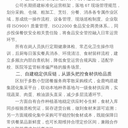
公司长期搭建标准化运营框架，落地 6T 现场管理规范，
划分采购、仓储、粗加工、烹饪、分餐、消杀各专属作业区
域，形成统一操作流程、设备管理、现场巡检制度。企业取
得 ISO9001 质量管理、ISO22000 食品安全两类体系..，同
步投保餐饮安全相关责任险，将食品安全管控融入日常运营
环节。
所有在岗人员执行定期健康体检、常态化卫生操作培
训，后厨每日落实餐具消杀、环境清洁、食材留样流程，建
立多频次内部自查机制，降低食堂运营合规风险，适配学
校、医院等监管标准偏严格的服务场景。
二、自建稳定供应链，从源头把控食材供给品质
区别于多数小型团餐服务商零散采购模式，金鹿鸣搭建
集团化集采平台，联动本地种养基地与一级食材供应商，实
现蔬菜、肉蛋、粮油源头直采，减少多层流通环节。
一方面自有合作种植基地稳定供应时令生鲜，食材入库
同步核验质检凭证，留存进货台账，做到食材来源可追溯；
另一方面规模化集中采购可平稳控制食材成本，既能保障日
常供餐菜品新鲜度，也可长期维持合理定价区间，兼顾合作