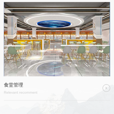
食堂管理
Re
Relevant recomment