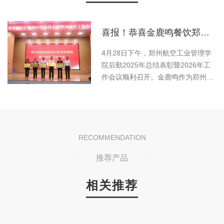
喜报！恭喜金鹿鸣餐饮郑州航院项目荣获“2025年度..服务团队”称号
租
4月28日下午，郑州航空工业管理学
营
院后勤2025年总结表彰暨2026年工
营
作会议顺利召开。金鹿鸣作为郑州航
以
院餐饮服务合作单位，受邀参加此次
可
盛会，并凭借过去一年在校园餐饮服
己
务中的突出表现，荣获“2025年度..服
务团队”称号；公司董事长吕建周代表
和
公司参会并领奖。会议对2025年度为
RECOMMENDATION
有
学校发展做出积极贡献的..集体和..团
推荐产品
。
队进
相关推荐