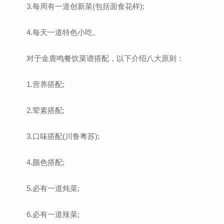
3.每周有一道创新菜(包括面食花样);
4.每天一道特色小吃。
对于金鹿鸣餐饮菜谱搭配，以下介绍八大原则：
1.营养搭配;
2.荤素搭配;
3.口味搭配(川鲁粤苏);
4.颜色搭配;
5.必有一道炖菜;
6.必有一道辣菜;